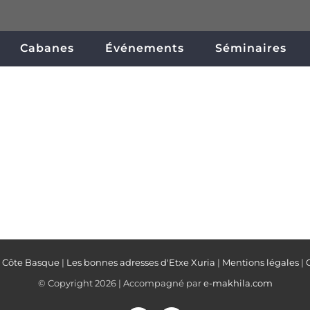
Cabanes
Événements
Séminaires
a Côte Basque
|
Les bonnes adresses d'Etxe Xuria
|
Mentions légales
|
© Copyright
2026 | Accompagné par
e-makhila.com