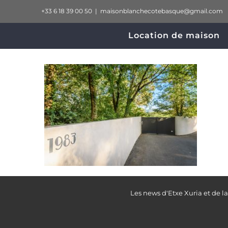
Passer
+33 6 18 39 00 50
|
maisonblanchecotebasque@gmail.com
au
Location de maison
contenu
Les news d'Etxe Xuria et de l