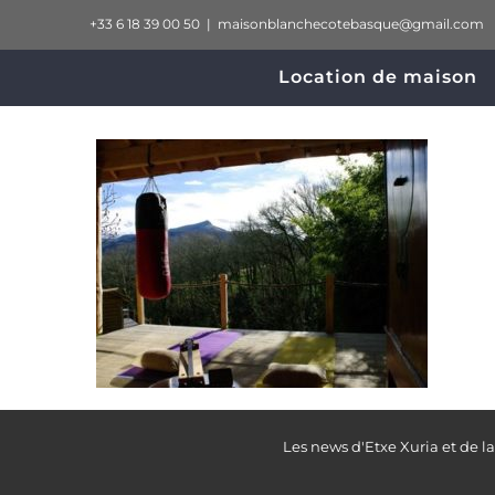
Passer
+33 6 18 39 00 50
|
maisonblanchecotebasque@gmail.com
au
Location de maison
contenu
Les news d'Etxe Xuria et de l