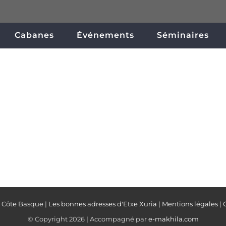
Cabanes
Événements
Séminaires
a Côte Basque
|
Les bonnes adresses d'Etxe Xuria
|
Mentions légales
|
© Copyright
2026 | Accompagné par
e-makhila.com