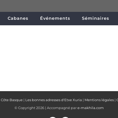
Cabanes
Événements
Séminaires
a Côte Basque
|
Les bonnes adresses d'Etxe Xuria
|
Mentions légales
|
© Copyright
2026 | Accompagné par
e-makhila.com