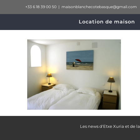
Passer
+33 6 18 39 00 50
|
maisonblanchecotebasque@gmail.com
au
Location de maison
contenu
Les news d'Etxe Xuria et de l