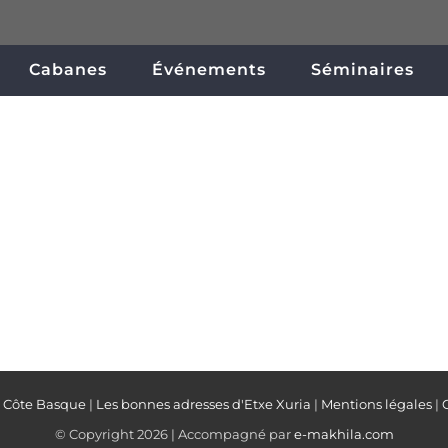
Cabanes
Événements
Séminaires
a Côte Basque
|
Les bonnes adresses d'Etxe Xuria
|
Mentions légales
|
© Copyright
2026 | Accompagné par
e-makhila.com