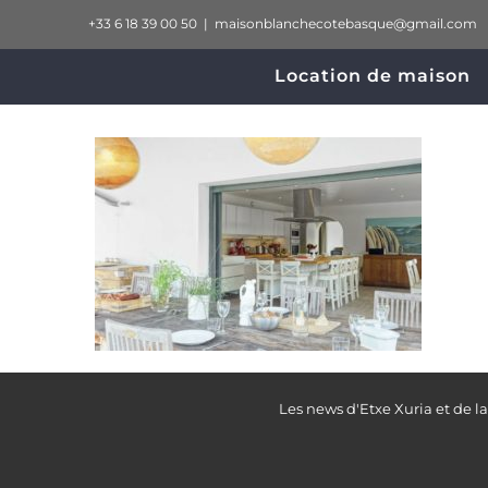
Passer
+33 6 18 39 00 50
|
maisonblanchecotebasque@gmail.com
au
Location de maison
contenu
Les news d'Etxe Xuria et de l