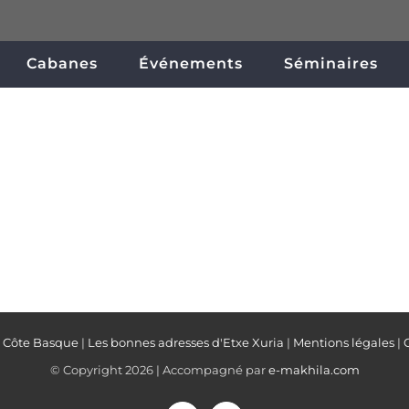
Cabanes
Événements
Séminaires
a Côte Basque
|
Les bonnes adresses d'Etxe Xuria
|
Mentions légales
|
© Copyright
2026 | Accompagné par
e-makhila.com