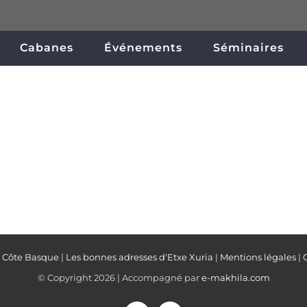
Cabanes
Événements
Séminaires
a Côte Basque
|
Les bonnes adresses d'Etxe Xuria
|
Mentions légales
|
© Copyright
2026 | Accompagné par
e-makhila.com