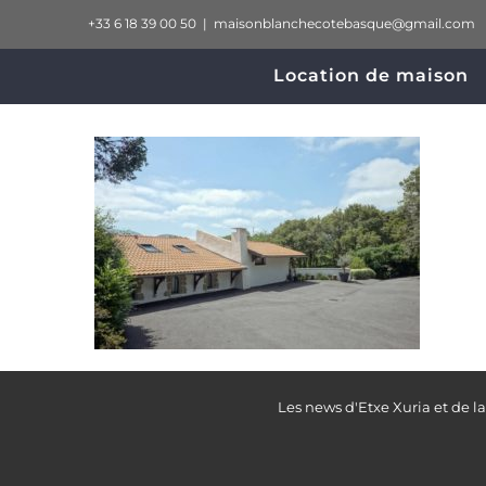
Passer
+33 6 18 39 00 50
|
maisonblanchecotebasque@gmail.com
au
Location de maison
contenu
Les news d'Etxe Xuria et de l