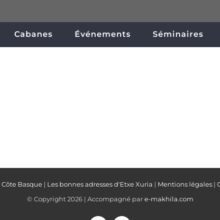
Cabanes
Événements
Séminaires
a Côte Basque
|
Les bonnes adresses d'Etxe Xuria
|
Mentions légales
|
© Copyright
2026 | Accompagné par
e-makhila.com