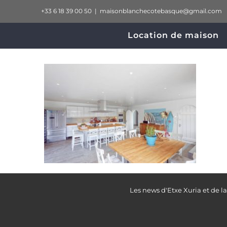
Passer
+33 6 18 39 00 50
|
maisonblanchecotebasque@gmail.com
au
Location de maison
contenu
Les news d'Etxe Xuria et de l