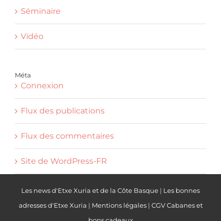
Séminaire
Vidéo
Méta
Connexion
Flux des publications
Flux des commentaires
Site de WordPress-FR
Les news d'Etxe Xuria et de la Côte Basque
|
Les bonnes
adresses d'Etxe Xuria
|
Mentions légales
|
CGV Cabanes et
bons cadeaux