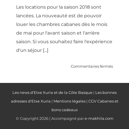
Les locations pour la saison 2018 sont
lancées. La nouveauté est de pouvoir
louer les chambres cabanes dès le mois
de mai pour l'avant saison et l'arrière
saison. Si vous souhaitez faire l'expérience
d'un séjour [...]
sur
Commentaires fermés
Nos
location
pour
Les news d'Etxe Xuria et de la Côte Basque
|
Les bonnes
2018
adresses d'Etxe Xuria
|
Mentions légales
|
CGV Cabanes et
bons cadeaux
© Copyright
2026 | Accompagné par
e-makhila.com