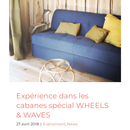
Evénement
News
Expérience dans les
cabanes spécial WHEELS
& WAVES
27 avril 2018
|
Evénement
,
News