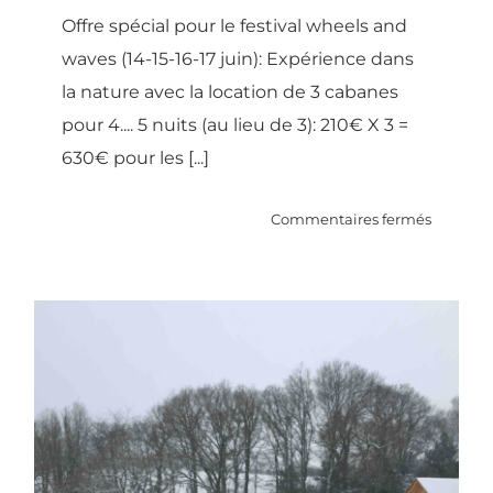
Offre spécial pour le festival wheels and
waves (14-15-16-17 juin): Expérience dans
la nature avec la location de 3 cabanes
pour 4.... 5 nuits (au lieu de 3): 210€ X 3 =
630€ pour les [...]
sur
Commentaires fermés
Expérie
dans
les
cabanes
spécial
WHEEL
La maison blanche comme la
&
neige!!
WAVES