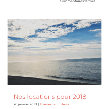
sur
Commentaires fermés
La
maison
blanche
comme
la
neige!!
Nos locations pour 2018
Evénement
News
Nos locations pour 2018
26 janvier 2018
|
Evénement
,
News