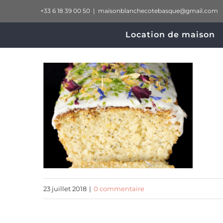
Passer
+33 6 18 39 00 50
|
maisonblanchecotebasque@gmail.com
au
Location de maison
contenu
23 juillet 2018
|
0 commentaire