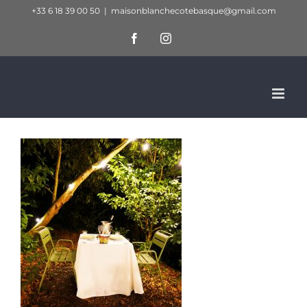
Passer
+33 6 18 39 00 50
|
maisonblanchecotebasque@gmail.com
au
Facebook
Instagram
contenu