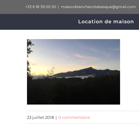
Passer
+33 6 18 39 00 50
|
maisonblanchecotebasque@gmail.com
au
Location de maison
contenu
23 juillet 2018
|
0 commentaire